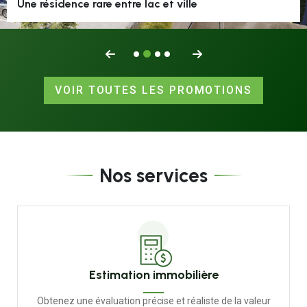
Une résidence rare entre lac et ville
Une promotion intimiste de 6 logements
VOIR TOUTES LES PROMOTIONS
Nos services
Estimation immobilière
Obtenez une évaluation précise et réaliste de la valeur