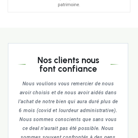
patrimoine.
Nos clients nous
font confiance
és très
Nous voulions vous remercier de nous
Un im
l’écoute
avoir choisis et de nous avoir aidés dans
Cou
 M.
l’achat de notre bien qui aura duré plus de
accomp
 Durrer
6 mois (covid et lourdeur administrative).
projet. 
e, même
Nous sommes conscients que sans vous
écout
ée.
ce deal n’aurait pas été possible. Nous
Chaq
sommes souvent confrontés à des gens
rassu